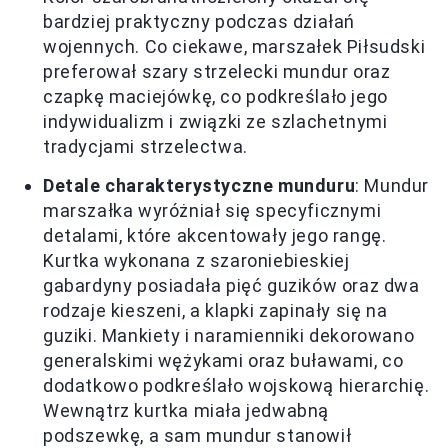
bardziej praktyczny podczas działań
wojennych. Co ciekawe, marszałek Piłsudski
preferował szary strzelecki mundur oraz
czapkę maciejówkę, co podkreślało jego
indywidualizm i związki ze szlachetnymi
tradycjami strzelectwa.
Detale charakterystyczne munduru
: Mundur
marszałka wyróżniał się specyficznymi
detalami, które akcentowały jego rangę.
Kurtka wykonana z szaroniebieskiej
gabardyny posiadała pięć guzików oraz dwa
rodzaje kieszeni, a klapki zapinały się na
guziki. Mankiety i naramienniki dekorowano
generalskimi wężykami oraz buławami, co
dodatkowo podkreślało wojskową hierarchię.
Wewnątrz kurtka miała jedwabną
podszewkę, a sam mundur stanowił