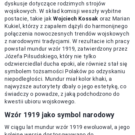
dyskusje dotyczące rodzimych strojów
wojskowych. W skład komisji weszły wybitne
postacie, takie jak
Wojciech Kossak
oraz Marian
Kukiel, którzy z zapałem dążyli do harmonijnego
połączenia nowoczesnych trendów wojskowych
z narodowymi tradycjami. W rezultacie ich pracy
powstał mundur wzór 1919, zatwierdzony przez
Józefa Piłsudskiego, który nie tylko
odzwierciedlał ducha epoki, ale również stał się
symbolem tożsamości Polaków po odzyskaniu
niepodległości. Mundur miał kolor khaki, a
najwyższe autorytety dbały o jego estetykę, co
świadczy o powadze, z jaką podchodzono do
kwestii ubioru wojskowego.
Wzór 1919 jako symbol narodowy
W ciągu lat mundur wzór 1919 ewoluował, a jego
kolejne wersje dostosowywano do