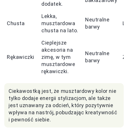
bakłażanowy
dodatek.
Lekka,
Neutralne
Chusta
musztardowa
L
barwy
chusta na lato.
Cieplejsze
akcesoria na
Neutralne
Rękawiczki
zimę, w tym
Z
barwy
musztardowe
rękawiczki.
Ciekawostką jest, że musztardowy kolor nie
tylko dodaje energii stylizacjom, ale także
jest uznawany za odcień, który pozytywnie
wpływa na nastrój, pobudzając kreatywność
i pewność siebie.