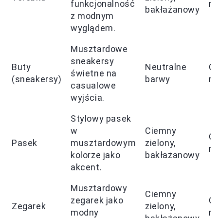
funkcjonalność
ro
bakłażanowy
z modnym
wyglądem.
Musztardowe
sneakersy
Buty
Neutralne
C
świetne na
(sneakersy)
barwy
ro
casualowe
wyjścia.
Stylowy pasek
w
Ciemny
C
Pasek
musztardowym
zielony,
ro
kolorze jako
bakłażanowy
akcent.
Musztardowy
Ciemny
zegarek jako
C
Zegarek
zielony,
modny
ro