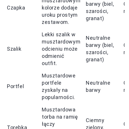
musztardowym
barwy (biel,
C
Czapka
kolorze dodaje
szarości,
ro
uroku prostym
granat)
zestawom.
Lekki szalik w
Neutralne
musztardowym
barwy (biel,
C
Szalik
odcieniu może
szarości,
ro
odmienić
granat)
outfit.
Musztardowe
portfele
Neutralne
C
Portfel
zyskały na
barwy
ro
popularności.
Musztardowa
torba na ramię
Ciemny
łączy
C
Torebka
zielony,