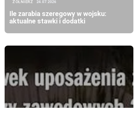
ŻOŁNIERZ
24.07.2026
Ile zarabia szeregowy w wojsku:
aktualne stawki i dodatki