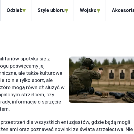
▾
▾
▾
Odzież
Style ubioru
Wojsko
Akcesori
ilitariów spotyka się z
logu poświęcamy jej
niczne, ale także kulturowe i
 to nie tylko sport, ale
 które mogą również służyć w
zapalonym strzelcem, czy
rady, informacje o sprzęcie
tem.
 przestrzeń dla wszystkich entuzjastów, gdzie będą mogli
eżeniami oraz poznawać nowinki ze świata strzelectwa. Nie