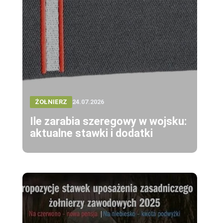
ŻOŁNIERZ
24.07.2026
Ile zarabia szeregowy w wojsku:
aktualne stawki i dodatki