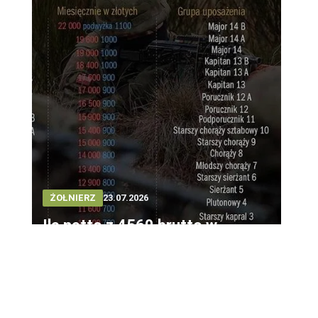
ŻOŁNIERZ
23.07.2026
Ile netto z 4560 brutto w
wojsku? szybkie i praktyczne
wyliczenie