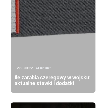
ŻOŁNIERZ
24.07.2026
Ile zarabia szeregowy w wojsku:
aktualne stawki i dodatki