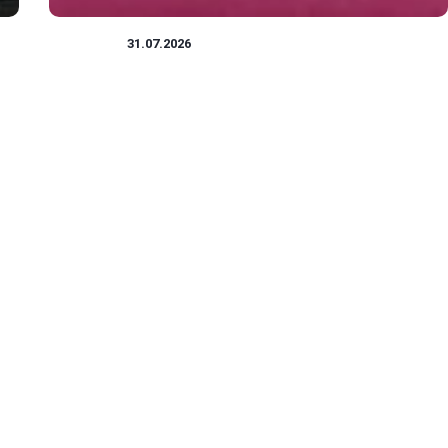
WOJSKO
31.07.2026
Ile procent podatku w armii: jakie stawki i ulgi?
W Polsce przepisy dotyczące podatku wojskowego regulują
20
dochody osób pełniących służbę w wojsku oraz...
Bogumił Naurecki