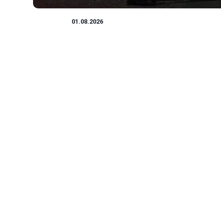
WOJSKO
01.08.2026
Kiedy obchodzimy święto Wojska Polskiego —
data i tradycje
Historia obchodów Święta Wojska Polskiego zaczyna się w 19
roku, kiedy to w II Rzeczypospolitej po...
Krzysztof Zielińczak