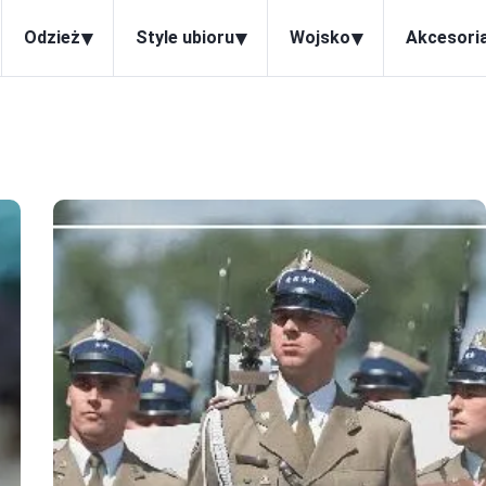
▾
▾
▾
Odzież
Style ubioru
Wojsko
Akcesori