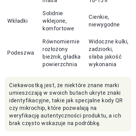
masa
10-15%
Solidnie
Cienkie,
Wkładki
wklejone,
niewygodne
komfortowe
Równomiernie
Widoczne kulki,
rozłożony
zadziorki,
Podeszwa
bieżnik, gładka
słaba jakość
powierzchnia
wykonania
Ciekawostką jest, że niektóre znane marki
umieszczają w swoich butach ukryte znaki
identyfikacyjne, takie jak specjalne kody QR
czy mikrochip, które pozwalają na
weryfikację autentyczności produktu, a ich
brak często wskazuje na podróbkę.