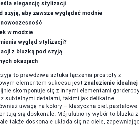
śla elegancję stylizacji
pod szyją, aby zawsze wyglądać modnie
po nowoczesność
zek w modzie
ienia wygląd stylizacji?
acji z bluzką pod szyją
nych okazjach
 szyję to prawdziwa sztuka łączenia prostoty z
czowym elementem sukcesu jest
znalezienie idealnej
nijnie skomponuje się z innymi elementami garderoby
 subtelnymi detalami, takimi jak delikatne
ównież uwagę na kolory – klasyczna biel, pastelowe
ntują się doskonale. Mój ulubiony wybór to bluzka z
 ale także doskonale układa się na ciele, zapewniają