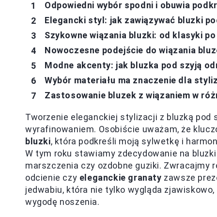
Odpowiedni wybór spodni i obuwia podkre
Elegancki styl: jak zawiązywać bluzki 
Szykowne wiązania bluzki: od klasyki 
Nowoczesne podejście do wiązania blu
Modne akcenty: jak bluzka pod szyją odm
Wybór materiału ma znaczenie dla styliz
Zastosowanie bluzek z wiązaniem w róż
Tworzenie eleganckiej stylizacji z bluzką pod
wyrafinowaniem. Osobiście uważam, że klu
bluzki
, która podkreśli moją sylwetkę i harmo
W tym roku stawiamy zdecydowanie na bluzki z
marszczenia czy ozdobne guziki. Zwracajmy r
odcienie czy
eleganckie granaty
zawsze preze
jedwabiu, która nie tylko wygląda zjawiskowo,
wygodę noszenia.