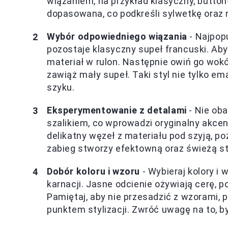
wiązaniem, na przykład klasyczny, button
dopasowana, co podkreśli sylwetkę oraz 
Wybór odpowiedniego wiązania
- Najpop
pozostaje klasyczny supeł francuski. Aby
materiał w rulon. Następnie owiń go wokó
zawiąż mały supeł. Taki styl nie tylko ema
szyku.
Eksperymentowanie z detalami
- Nie oba
szalikiem, co wprowadzi oryginalny akce
delikatny węzeł z materiału pod szyją, p
zabieg stworzy efektowną oraz świeżą styl
Dobór koloru i wzoru
- Wybieraj kolory i 
karnacji. Jasne odcienie ożywiają cerę, 
Pamiętaj, aby nie przesadzić z wzorami,
punktem stylizacji. Zwróć uwagę na to, b