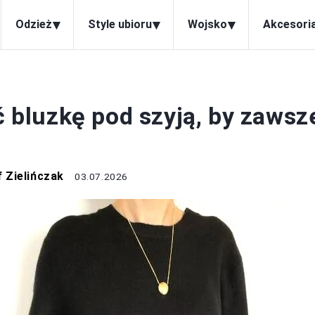
▾
▾
▾
Odzież
Style ubioru
Wojsko
Akcesori
TYLE UBIORU
ć bluzkę pod szyją, by zawsz
 Zielińczak
03.07.2026