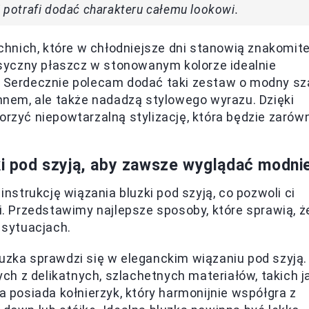
i potrafi dodać charakteru całemu lookowi.
hnich, które w chłodniejsze dni stanowią znakomit
lasyczny płaszcz w stonowanym kolorze idealnie
ę. Serdecznie polecam dodać taki zestaw o modny sz
imnem, ale także nadadzą stylowego wyrazu. Dzięki
zyć niepowtarzalną stylizację, która będzie zarów
zki pod szyją, aby zawsze wyglądać modni
strukcję wiązania bluzki pod szyją, co pozwoli ci
ji. Przedstawimy najlepsze sposoby, które sprawią, ż
sytuacjach.
luzka sprawdzi się w eleganckim wiązaniu pod szyją.
h z delikatnych, szlachetnych materiałów, takich j
a posiada kołnierzyk, który harmonijnie współgra z