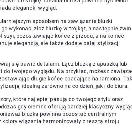
-down lub stójkę. Idealna bluzka powinna być lekko
nada elegancki wygląd.
ularniejszym sposobem na zawiązanie bluzki
 go wykonać, złoż bluzkę w trójkąt, a następnie zwin
ł szyi, pozostawiając końce z przodu, a na koniec
nuje elegancją, ale także dodaje całej stylizacji
wiaj się bawić detalami. Łącz bluzkę z apaszką lub
nt do twojego wyglądu. Na przykład, możesz zawiąza
ozostawiając długie końce opadające na ramiona. Tak
izację, idealną zarówno na co dzień, jak i do biura.
wzory, które najlepiej pasują do twojego stylu oraz
podczas gdy ciemne oferują bardziej klasyczny wyglą
 ponieważ bluzka powinna pozostać centralnym
y kolory wiązania harmonizowały z resztą stroju.