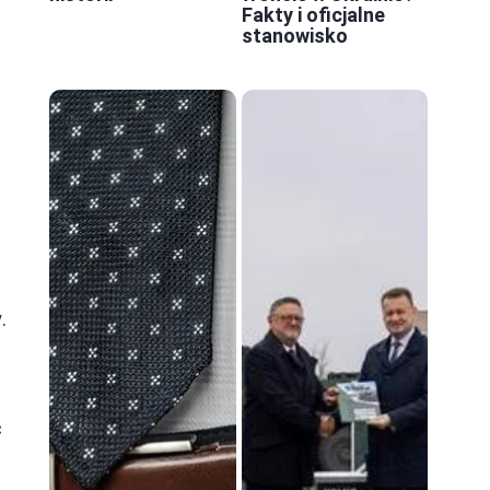
Fakty i oficjalne
stanowisko
.
c