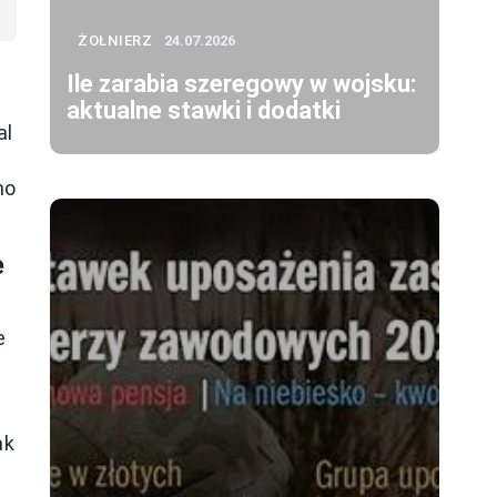
ŻOŁNIERZ
24.07.2026
e
Ile zarabia szeregowy w wojsku:
aktualne stawki i dodatki
al
no
e
e
ak