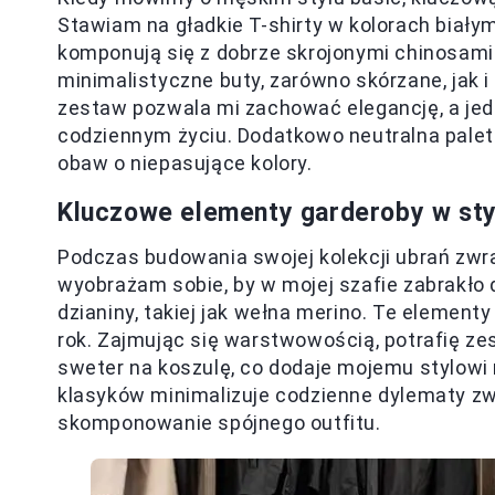
Stawiam na gładkie T-shirty w kolorach biał
komponują się z dobrze skrojonymi chinosami
minimalistyczne buty, zarówno skórzane, jak i
zestaw pozwala mi zachować elegancję, a jed
codziennym życiu. Dodatkowo neutralna palet
obaw o niepasujące kolory.
Kluczowe elementy garderoby w sty
Podczas budowania swojej kolekcji ubrań z
wyobrażam sobie, by w mojej szafie zabrakło d
dzianiny, takiej jak wełna merino. Te elementy
rok. Zajmując się warstwowością, potrafię ze
sweter na koszulę, co dodaje mojemu stylowi
klasyków minimalizuje codzienne dylematy zw
skomponowanie spójnego outfitu.