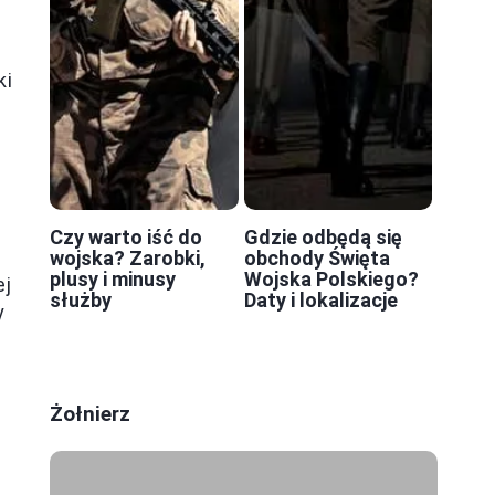
ki
Czy warto iść do
Gdzie odbędą się
wojska? Zarobki,
obchody Święta
plusy i minusy
Wojska Polskiego?
ej
służby
Daty i lokalizacje
y
Żołnierz