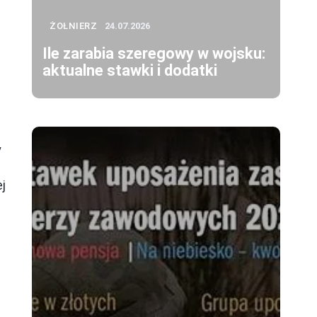
ŻOŁNIERZ
24.07.2026
Ile zarabia szeregowy w wojsku:
aktualne stawki i dodatki
y
ej