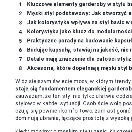
Kluczowe elementy garderoby w stylu b
Męski styl podstawowy: Jak stworzyć 
Jak kolorystyka wpływa na styl basic w 
Kolorystyka jako klucz do modularnośc
Praktyczne porady na budowanie kapsuł
Budując kapsułę, stawiaj na jakość, nie 
Detale mają znaczenie dla całości styliz
Akcesoria, które dopełniają męski styl 
W dzisiejszym świecie mody, w którym trendy 
staje się fundamentem eleganckiej garderob
zauważam, że ten styl nie tylko ułatwia codz
stylowo w każdej sytuacji. Osobiście wolę po
czuję się pewnie i komfortowo, zamiast gonić
dominują ubrania, łączące prostotę z wysoką
Kiedy mówimy o męskim stylu basic, kluczow