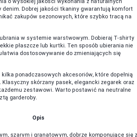
ia o wysokiej jakości wykonania z naturalnych
y denim. Dobrej jakości tkaniny gwarantują komfort
unikać zakupów sezonowych, które szybko tracą na
ubrania w systemie warstwowym. Dobieraj T-shirty
lekkie płaszcze lub kurtki. Ten sposób ubierania nie
ż ułatwia dostosowywanie do zmieniających się
 kilka ponadczasowych akcesoriów, które dopełnią
. Klasyczny skórzany pasek, elegancki zegarek oraz
 każdemu zestawowi. Warto postawić na neutralne
sztą garderoby.
Opis
ałym, szarym i granatowym, dobrze komponujące się 