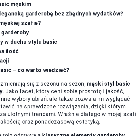
asic męskim
elegancką garderobę bez zbędnych wydatków?
męskiej szafie?
i garderoby
y w duchu stylu basic
na ilość
acji
basic – co warto wiedzieć?
zmieniają się z sezonu na sezon,
męski styl basic
y
. Jako facet, który ceni sobie prostotę i jakość,
ienne wybory ubrań, ale także pozwala mi wyglądać
stawić na sprawdzone rozwiązania, dzięki którym
 za ulotnymi trendami. Właśnie dlatego w mojej szaf
 jakością oraz ponadczasową estetyką.
ą rolę odgrywają
klasyczne elementy garderoby
.