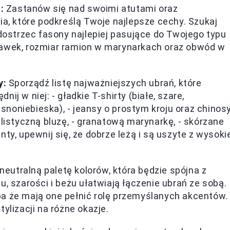
:
Zastanów się nad swoimi atutami oraz
ia, które podkreślą Twoje najlepsze cechy. Szukaj
 dostrzec fasony najlepiej pasujące do Twojego typu
gawek, rozmiar ramion w marynarkach oraz obwód w
y:
Sporządź listę najważniejszych ubrań, które
j w niej: - gładkie T-shirty (białe, szare,
jasnoniebieska), - jeansy o prostym kroju oraz chinos
alistyczną bluzę, - granatową marynarkę, - skórzane
ty, upewnij się, że dobrze leżą i są uszyte z wysoki
eutralną paletę kolorów, która będzie spójna z
, szarości i beżu ułatwiają łączenie ubrań ze sobą.
a że mają one pełnić rolę przemyślanych akcentów.
ylizacji na różne okazje.