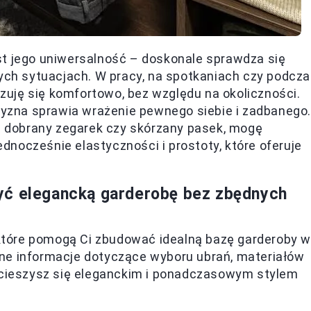
st jego uniwersalność – doskonale sprawdza się
nych sytuacjach. W pracy, na spotkaniach czy podcz
uję się komfortowo, bez względu na okoliczności.
czyzna sprawia wrażenie pewnego siebie i zadbanego.
ie dobrany zegarek czy skórzany pasek, mogę
jednocześnie elastyczności i prostoty, które oferuje
yć elegancką garderobę bez zbędnych
, które pomogą Ci zbudować idealną bazę garderoby w
ne informacje dotyczące wyboru ubrań, materiałów
u cieszysz się eleganckim i ponadczasowym stylem