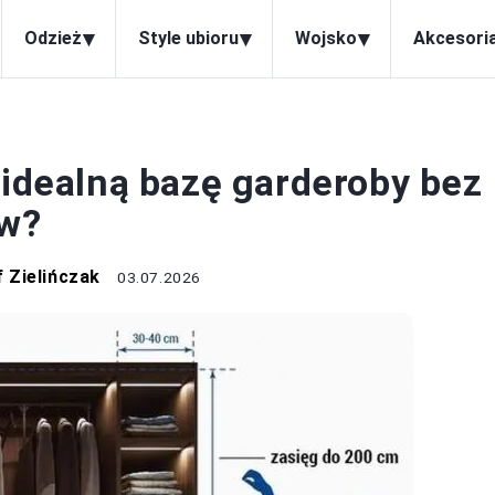
▾
▾
▾
Odzież
Style ubioru
Wojsko
Akcesori
TYLE UBIORU
 idealną bazę garderoby bez
ów?
 Zielińczak
03.07.2026