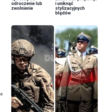
odroczenie lub
i uniknąć
zwolnienie
stylizacyjnych
błędów
ie