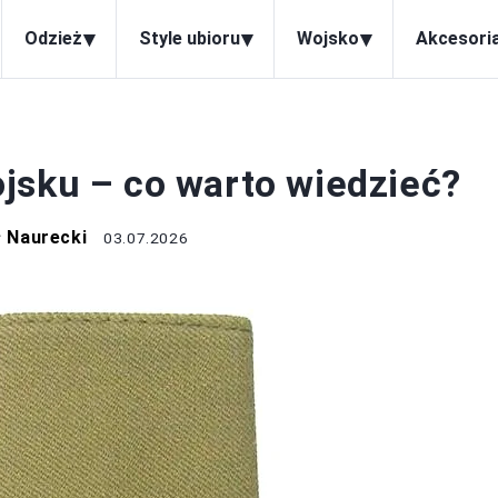
▾
▾
▾
Odzież
Style ubioru
Wojsko
Akcesori
WOJSKO
jsku – co warto wiedzieć?
 Naurecki
03.07.2026