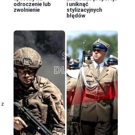
odroczenie lub
i uniknąć
zwolnienie
stylizacyjnych
błędów
 z
ą