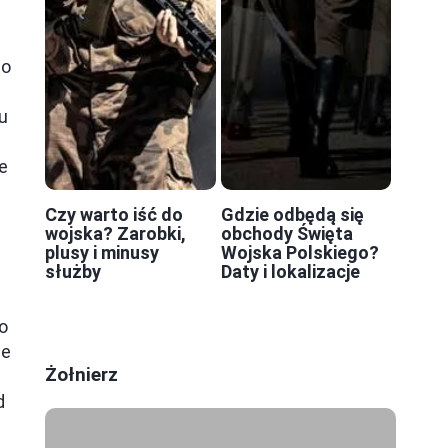
To
u
że
Czy warto iść do
Gdzie odbędą się
wojska? Zarobki,
obchody Święta
plusy i minusy
Wojska Polskiego?
służby
Daty i lokalizacje
o
że
Żołnierz
d