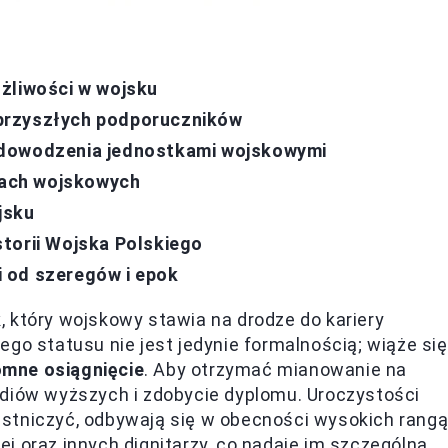
żliwości w wojsku
przyszłych podporuczników
 dowodzenia jednostkami wojskowymi
ach wojskowych
jsku
torii Wojska Polskiego
 od szeregów i epok
k
, który wojskowy stawia na drodze do kariery
go statusu nie jest jedynie formalnością; wiąże się
mne osiągnięcie
. Aby otrzymać mianowanie na
udiów wyższych i zdobycie dyplomu. Uroczystości
stniczyć, odbywają się w obecności wysokich rang
j oraz innych dignitarzy, co nadaje im szczególną