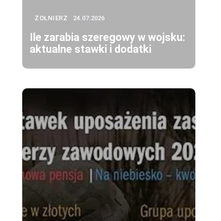
ŻOŁNIERZ
24.07.2026
Ile zarabia szeregowy w wojsku:
aktualne stawki i dodatki