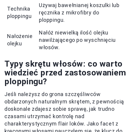
Używaj bawełnianej koszulki lub
Technika
ręcznika z mikrofibry do
ploppingu
ploppingu.
Nałóż niewielką ilość olejku
Nałożenie
nawilżającego po wyschnięciu
olejku
włosów.
Typy skrętu włosów: co warto
wiedzieć przed zastosowaniem
ploppingu?
Jeśli należysz do grona szczęśliwców
obdarzonych naturalnym skrętem, z pewnością
doskonale zdajesz sobie sprawę, jak trudno
czasami utrzymać kontrolę nad
charakterystycznym flair loków. Jako facet z
kręconymi włosami nauczyłem się, że klucz do