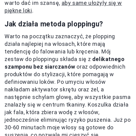
warto dać im szansę,
aby same ułożyły się w
piękne loki
.
Jak działa metoda ploppingu?
Warto na początku zaznaczyć, że plopping
działa najlepiej na włosach, które mają
tendencję do falowania lub kręcenia. Mój
zestaw do ploppingu składa się z
delikatnego
szamponu bez siarczanów
oraz odpowiednich
produktów do stylizacji, które pomagają w
definiowaniu loków. Po umyciu włosów
nakładam aktywator skrętu oraz żel, a
następnie schylam głowę, aby wszystkie pasma
znalazły się w centrum tkaniny. Koszulka działa
jak fala, która zbiera wodę z włosów,
jednocześnie eliminując ryzyko puszenia. Już po
30-60 minutach moje włosy są gotowe do
suszenia, co pozwala mi cieszyć się