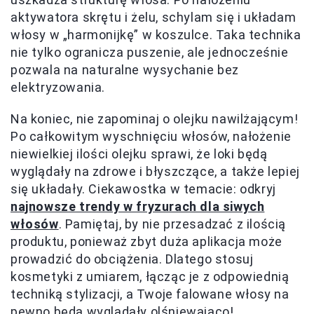
aktywatora skrętu i żelu, schylam się i układam
włosy w „harmonijkę” w koszulce. Taka technika
nie tylko ogranicza puszenie, ale jednocześnie
pozwala na naturalne wysychanie bez
elektryzowania.
Na koniec, nie zapominaj o olejku nawilżającym!
Po całkowitym wyschnięciu włosów, nałożenie
niewielkiej ilości olejku sprawi, że loki będą
wyglądały na zdrowe i błyszczące, a także lepiej
się układały. Ciekawostka w temacie: odkryj
najnowsze trendy w fryzurach dla siwych
włosów
. Pamiętaj, by nie przesadzać z ilością
produktu, ponieważ zbyt duża aplikacja może
prowadzić do obciążenia. Dlatego stosuj
kosmetyki z umiarem, łącząc je z odpowiednią
techniką stylizacji, a Twoje falowane włosy na
pewno będą wyglądały olśniewająco!