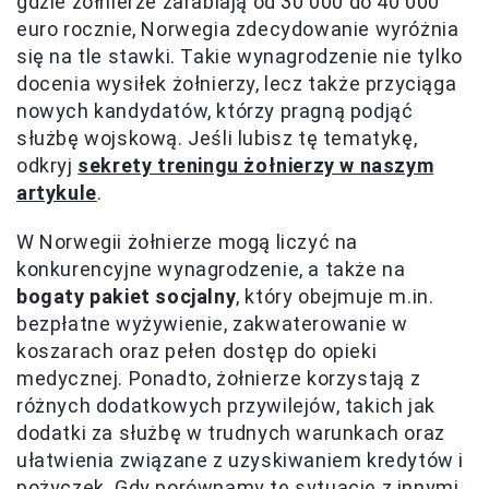
gdzie żołnierze zarabiają od 30 000 do 40 000
euro rocznie, Norwegia zdecydowanie wyróżnia
się na tle stawki. Takie wynagrodzenie nie tylko
docenia wysiłek żołnierzy, lecz także przyciąga
nowych kandydatów, którzy pragną podjąć
służbę wojskową. Jeśli lubisz tę tematykę,
odkryj
sekrety treningu żołnierzy w naszym
artykule
.
W Norwegii żołnierze mogą liczyć na
konkurencyjne wynagrodzenie, a także na
bogaty pakiet socjalny
, który obejmuje m.in.
bezpłatne wyżywienie, zakwaterowanie w
koszarach oraz pełen dostęp do opieki
medycznej. Ponadto, żołnierze korzystają z
różnych dodatkowych przywilejów, takich jak
dodatki za służbę w trudnych warunkach oraz
ułatwienia związane z uzyskiwaniem kredytów i
pożyczek. Gdy porównamy tę sytuację z innymi