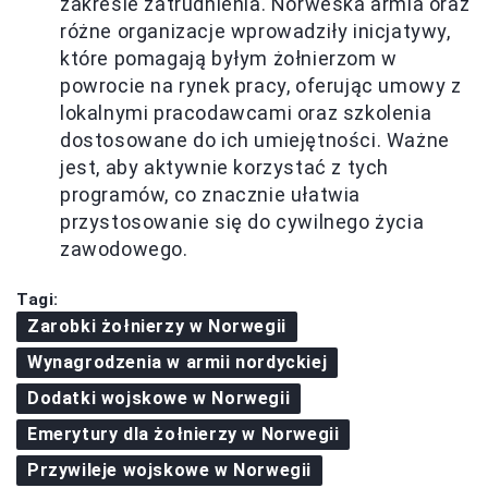
zakresie zatrudnienia. Norweska armia oraz
różne organizacje wprowadziły inicjatywy,
które pomagają byłym żołnierzom w
powrocie na rynek pracy, oferując umowy z
lokalnymi pracodawcami oraz szkolenia
dostosowane do ich umiejętności. Ważne
jest, aby aktywnie korzystać z tych
programów, co znacznie ułatwia
przystosowanie się do cywilnego życia
zawodowego.
Tagi:
Zarobki żołnierzy w Norwegii
Wynagrodzenia w armii nordyckiej
Dodatki wojskowe w Norwegii
Emerytury dla żołnierzy w Norwegii
Przywileje wojskowe w Norwegii