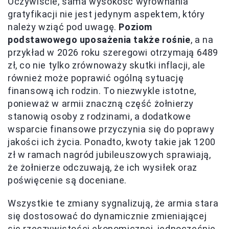
Oczywiście, sama wysokość wyrównania
gratyfikacji nie jest jedynym aspektem, który
należy wziąć pod uwagę.
Poziom
podstawowego uposażenia także rośnie
, a na
przykład w 2026 roku szeregowi otrzymają 6489
zł, co nie tylko zrównoważy skutki inflacji, ale
również może poprawić ogólną sytuację
finansową ich rodzin. To niezwykle istotne,
ponieważ w armii znaczną część żołnierzy
stanowią osoby z rodzinami, a dodatkowe
wsparcie finansowe przyczynia się do poprawy
jakości ich życia. Ponadto, kwoty takie jak 1200
zł w ramach nagród jubileuszowych sprawiają,
że żołnierze odczuwają, że ich wysiłek oraz
poświęcenie są doceniane.
Wszystkie te zmiany sygnalizują, że armia stara
się dostosować do dynamicznie zmieniającej
się rzeczywistości ekonomicznej, jednocześnie